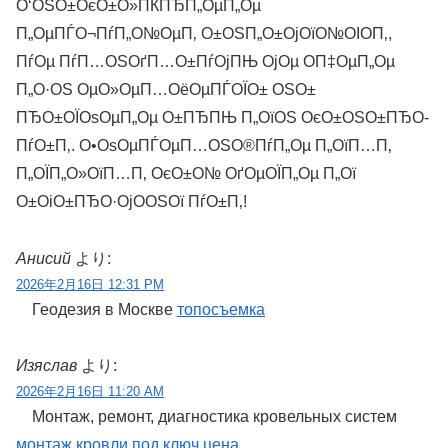
О‘ОЅО±ОєО±О»ПЌПЂП„ОµП„Оµ
П„ОµПЃО¬ПѓП„О№ОµП‚ О±ОЅП„О±ОјОїО№ОІО­П‚,
ПѓОµ ПѓП…ОЅОґП…О±ПѓОјПЊ ОјОµ О­П‡ОµП„Оµ
П„О·ОЅ ОµО»ОµП…ОёОµПЃОЇО± ОЅО±
ПЂО±ОЇОѕОµП„Оµ О±ПЂПЊ П„ОїОЅ ОєО±ОЅО±ПЂО­
ПѓО±П‚. О•ОѕОµПЃОµП…ОЅО®ПѓП„Оµ П„ОїП…П‚
П„ОЇП„О»ОїП…П‚ ОєО±О№ ОґОµОЇП„Оµ П„Ої
О±ОіО±ПЂО·ОјО­ОЅОї ПѓО±П‚!
Анисий
より:
2026年2月16日 12:31 PM
Геодезия в Москве
топосъемка
Изяслав
より:
2026年2月16日 11:20 AM
Монтаж, ремонт, диагностика кровельных систем
монтаж кровли под ключ цена