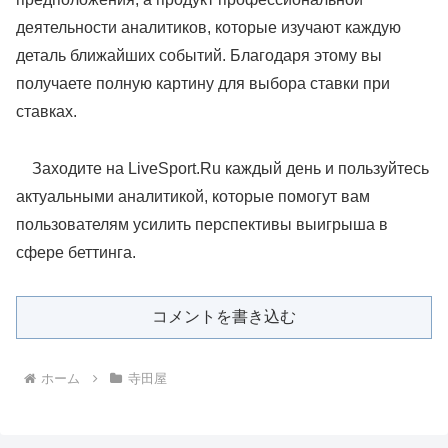
деятельности аналитиков, которые изучают каждую
деталь ближайших событий. Благодаря этому вы
получаете полную картину для выбора ставки при
ставках.
Заходите на LiveSport.Ru каждый день и пользуйтесь
актуальными аналитикой, которые помогут вам
пользователям усилить перспективы выигрыша в
сфере беттинга.
コメントを書き込む
ホーム
寺田屋