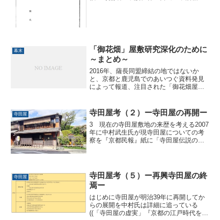
候事、一 八ッ時分帰宅、昼飯相仕舞候
て大久保江御国元江之言上之趣共い細申
含置候事、一 此晩長の木戸別盃致度候
間、可参小松家より承候得...
「御花畑」屋敷研究深化のために
幕末
～まとめ～
2016年、薩長同盟締結の地ではないか
と、京都と鹿児島でのあいつぐ資料発見
によって報道、注目された「御花畑屋
敷」。今も、その直後の原口泉氏のコラ
ムはまだネットでみることができますそ
の後、京都における資料発見者の原田良
寺田屋考（２）ー寺田屋の再開ー
寺田屋
子さんを手伝って、「薩長...
3 現在の寺田屋敷地の来歴を考える2007
年に中村武生氏が現寺田屋についての考
察を『京都民報』紙に「寺田屋伝説の虚
実」として連載((現在は、中村武生『京都
の江戸時代をあるく』（2008年 文理
閣）にまとめられている。))をしました。
事件の舞...
寺田屋考（５）ー再興寺田屋の終
寺田屋
焉ー
はじめに寺田屋が明治39年に再開してか
らの展開を中村氏は詳細に追っている
((「寺田屋の虚実」『京都の江戸時代をあ