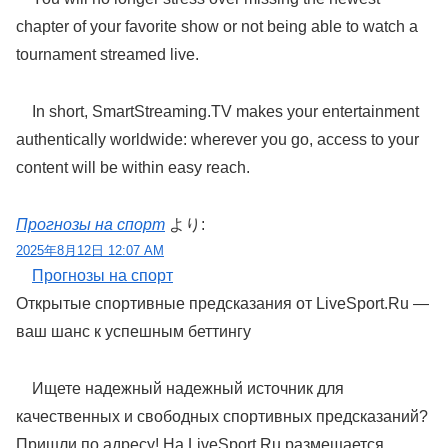
chapter of your favorite show or not being able to watch a
tournament streamed live.
In short, SmartStreaming.TV makes your entertainment
authentically worldwide: wherever you go, access to your
content will be within easy reach.
Прогнозы на спорт
より:
2025年8月12日 12:07 AM
Прогнозы на спорт
Открытые спортивные предсказания от LiveSport.Ru —
ваш шанс к успешным беттингу
Ищете надежный надежный источник для
качественных и свободных спортивных предсказаний?
Пришли по адресу! На LiveSport.Ru размещается