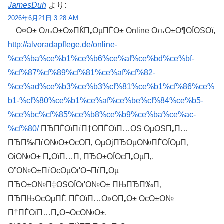
JamesDuh
より:
2026年6月21日 3:28 AM
О¤О± ОљО±О»ПЌП„ОµПЃО± Online ОљО±О¶ОЇОЅОї,
http://alvoradapflege.de/online-
%ce%ba%ce%b1%ce%b6%ce%af%ce%bd%ce%bf-
%cf%87%cf%89%cf%81%ce%af%cf%82-
%ce%ad%ce%b3%ce%b3%cf%81%ce%b1%cf%86%ce%
b1-%cf%80%ce%b1%ce%af%ce%be%cf%84%ce%b5-
%ce%bc%cf%85%ce%b8%ce%b9%ce%ba%ce%ac-
%cf%80/
ПЂПЃОїПѓП†О­ПЃОїП…ОЅ ОµОЅП„П…
ПЂП‰ПѓО№О±ОєО­П‚ ОµОјПЂОµО№ПЃОЇОµП‚
ОіО№О± П„ОїП…П‚ ПЂО±ОЇОєП„ОµП‚.
О”О№О±ПѓОєОµОґО¬ПѓП„Оµ
ПЂО±О№П‡ОЅОЇОґО№О± ПЊПЂП‰П‚
ПЂПЊОєОµПЃ, ПЃОїП…О»О­П„О± ОєО±О№
П†ПЃОїП…П„О¬ОєО№О±.