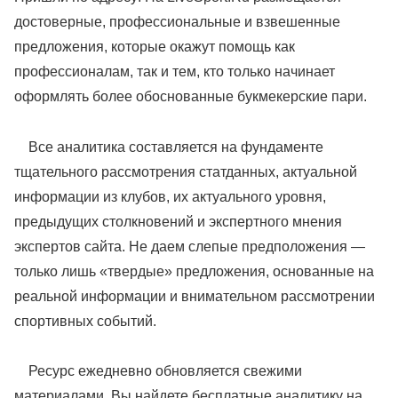
достоверные, профессиональные и взвешенные
предложения, которые окажут помощь как
профессионалам, так и тем, кто только начинает
оформлять более обоснованные букмекерские пари.
Все аналитика составляется на фундаменте
тщательного рассмотрения статданных, актуальной
информации из клубов, их актуального уровня,
предыдущих столкновений и экспертного мнения
экспертов сайта. Не даем слепые предположения —
только лишь «твердые» предложения, основанные на
реальной информации и внимательном рассмотрении
спортивных событий.
Ресурс ежедневно обновляется свежими
материалами. Вы найдете бесплатные аналитику на