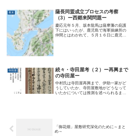
るく』2008年 文理閣))。京都法務局伏
見出張所に保管されている旧土地台帳
（以下台帳）、移記閉鎖簿冊（以下簿
薩長同盟成立プロセスの考察
幕末
冊）が基本の資料で...
（3）ー西郷来関問題ー
慶応元年５月、坂本龍馬は薩摩藩の庇護
下にはいったが、鹿児島で海軍操練所の
仲間とはわかれて、５月１６日に鹿児島
を出発し、熊本の横井小楠を尋ねたあと
大宰府に入り、五卿に拝謁した上で薩長
連合を説き、長州に帰還した木戸との会
談を求めた。当ブログでは...
続々・寺田屋考（２）ー再興まで
寺田屋
の寺田屋ー
中村氏は寺田屋再興まで、伊助一家がど
うしていたか、寺田屋敷地がどうなって
いたかについては推測を述べられるます
が、根拠がありません。（168P～
169P）。「寺田屋」屋号は使い続けられ
たさて、明治13年に寺田伊助が転出した
理由は明治10年に鉄...
「御花畑」屋敷研究深化のために～まと
め～