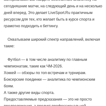
сегодняшние матчи, на следующий день и на несколько
дней вперед. Это делает LiveSport.Ru практичным
ресурсом для тех, кто желает быть в курсе спорта и
грамотно подходить к беттингу.
Охватываем широкий спектр направлений, включая
такие:
Футбол — в том числе аналитику по главным
чемпионатам, такие как ЧМ-2026.
Хоккей — обзоры по топ-встречам и турнирам.
Боксерские поединки — аналитика по чемпионским
боям.
А также другие виды спорта.
Предоставляемые предсказания — это не просто
предположения, а продукт профессиональной