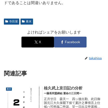
ドであることは間違いありません。
寺田屋
幕末
よければシェアをお願いします
X
Facebook
takahisa
関連記事
桂久武上京日記の分析
幕末
ー薩長同盟締結 運命の三日間ー
正月廿日 曇天一 四ッ後出勤、此日御
国元江大久保罷下侯て爰許之事情言上仕
候ハ可然哉二申談、甘一日出立申渡相成