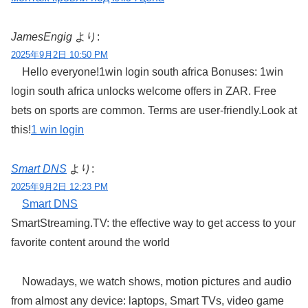
JamesEngig
より:
2025年9月2日 10:50 PM
Hello everyone!1win login south africa Bonuses: 1win
login south africa unlocks welcome offers in ZAR. Free
bets on sports are common. Terms are user-friendly.Look at
this!
1 win login
Smart DNS
より:
2025年9月2日 12:23 PM
Smart DNS
SmartStreaming.TV: the effective way to get access to your
favorite content around the world
Nowadays, we watch shows, motion pictures and audio
from almost any device: laptops, Smart TVs, video game